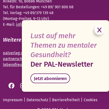
Rilkestr. 10, 80686 München
Tel. für Bestellungen: +49 89/ 901 800 68
Tel. Verlag: +49 89/379 139 48
(Montag–Freitag, 9–13 Uhr)
E-Mail:
info@palverlag.de
Lust auf mehr
Weitere PAL-Webseiten
Themen zu mentaler
Gesundheit?
palverlag.de
partnerschaft-beziehung.de
Der PAL-Newsletter
lebensfreude-app.de
Jetzt abonnieren
|
|
|
Impressum
Datenschutz
Barrierefreiheit
Cookies