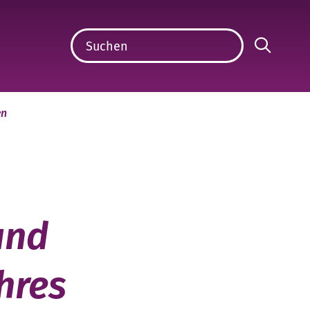
en
und
hres